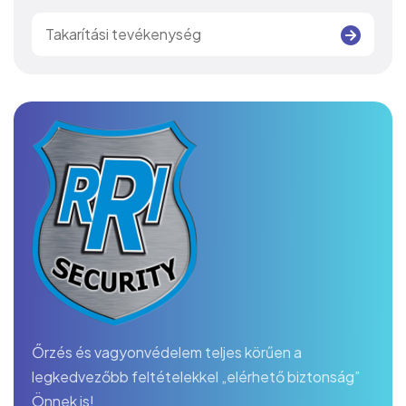
Takarítási tevékenység
Őrzés és vagyonvédelem teljes körűen a
legkedvezőbb feltételekkel „elérhető biztonság”
Önnek is!