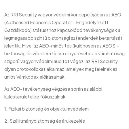
Az RRI Security vagyonvédelmi koncepciójában az AEO
(Authorised Economic Operator - Engedélyezett
Gazdálkodó) státuszhoz kapcsolódó tevékenységek a
legmagasabb szintű biztonsági sztenderdek betartását
jelentik. Mivel az AEO-minősítés (különösen az AEOS –
biztonság és védelem típus) elnyeréséhez a vámhatóság
szigorú vagyonvédelmi auditot végez, az RRI Security
olyan protokollokat alkalmaz, amelyek megfelelnek az
uniós Vámkódex előírásainak.
Az AEO-tevékenység végzése során az alábbi
kulcsterületekre fókuszálnak:
1. Fizikai biztonság és objektumvédelem
2. Szállítmánybiztonság és árukezelés