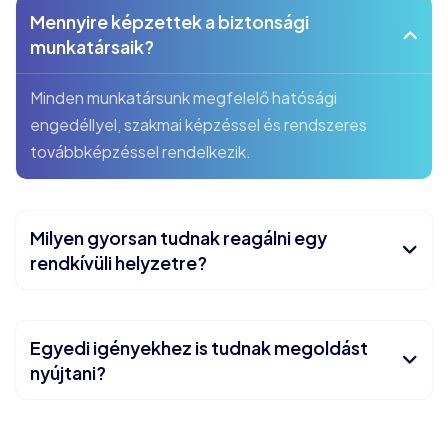
Mennyire képzettek a biztonsági
munkatársaik?
Minden munkatársunk megfelelő hatósági
engedéllyel, szakmai képzéssel és rendszeres
továbbképzéssel rendelkezik.
Milyen gyorsan tudnak reagálni egy
rendkívüli helyzetre?
Egyedi igényekhez is tudnak megoldást
nyújtani?