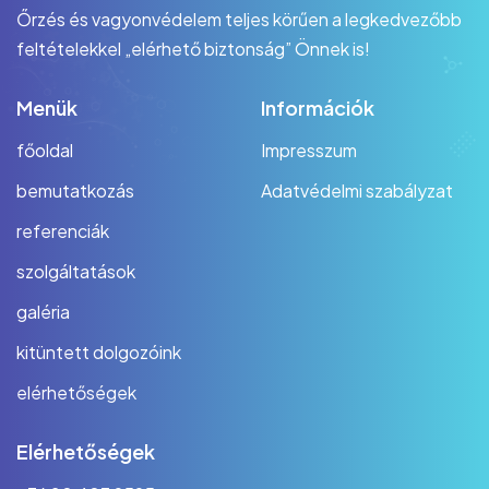
Őrzés és vagyonvédelem teljes körűen a legkedvezőbb
feltételekkel „elérhető biztonság” Önnek is!
Menük
Információk
főoldal
Impresszum
bemutatkozás
Adatvédelmi szabályzat
referenciák
szolgáltatások
galéria
kitüntett dolgozóink
elérhetőségek
Elérhetőségek